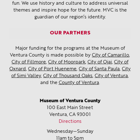
fun. We use history and culture to address universal
themes and inspire hope for the future. MVC is the
guardian of our region’s identity.
OUR PARTNERS
Major funding for the programs at the Museum of
Ventura County is made possible by
City of Camarillo
,
City of Fillmore
,
City of Moorpark
,
City of Ojai
,
City of
Oxnard
,
City of Port Hueneme
,
City of Santa Paula
,
City
of Simi Valley
,
City of Thousand Oaks
,
City of Ventura
,
and the
County of Ventura
.
Museum of Ventura County
100 East Main Street
Ventura, CA
93001
Directions
Wednesday—Sunday
11am to 5pm